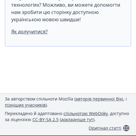
технологіях? Можливо, ви можете допомогти
нам зробити цю сторінку доступною
українською мовою швидше!
Як долучитися?
За авторством спільноти Mozilla (
авторів первинної Вікі
, і
пізніших учасників
).
Перекладено й адаптовано
спільнотою WebDoky
, доступно
за ліцензією
CC-BY-SA 2.5
(
докладніше тут
).
Оригінал статті