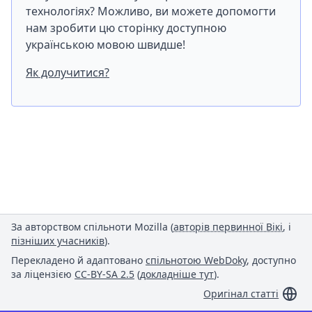
технологіях? Можливо, ви можете допомогти
нам зробити цю сторінку доступною
українською мовою швидше!
Як долучитися?
За авторством спільноти Mozilla (
авторів первинної Вікі
, і
пізніших учасників
).
Перекладено й адаптовано
спільнотою WebDoky
, доступно
за ліцензією
CC-BY-SA 2.5
(
докладніше тут
).
Оригінал статті