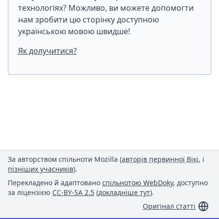
технологіях? Можливо, ви можете допомогти
нам зробити цю сторінку доступною
українською мовою швидше!
Як долучитися?
За авторством спільноти Mozilla (
авторів первинної Вікі
, і
пізніших учасників
).
Перекладено й адаптовано
спільнотою WebDoky
, доступно
за ліцензією
CC-BY-SA 2.5
(
докладніше тут
).
Оригінал статті