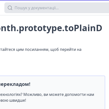
Пошук у документації
nth.prototype.toPlainD
истайтеся цим посиланням, щоб перейти на
перекладом!
-технологіях? Можливо, ви можете допомогти нам
мовою швидше!