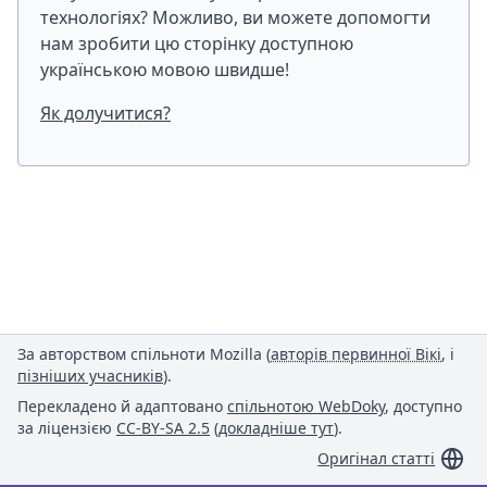
технологіях? Можливо, ви можете допомогти
нам зробити цю сторінку доступною
українською мовою швидше!
Як долучитися?
За авторством спільноти Mozilla (
авторів первинної Вікі
, і
пізніших учасників
).
Перекладено й адаптовано
спільнотою WebDoky
, доступно
за ліцензією
CC-BY-SA 2.5
(
докладніше тут
).
Оригінал статті