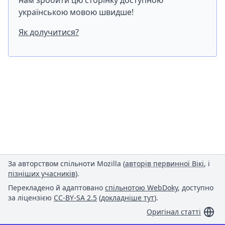
нам зробити цю сторінку доступною
українською мовою швидше!
Як долучитися?
За авторством спільноти Mozilla (
авторів первинної Вікі
, і
пізніших учасників
).
Перекладено й адаптовано
спільнотою WebDoky
, доступно
за ліцензією
CC-BY-SA 2.5
(
докладніше тут
).
Оригінал статті