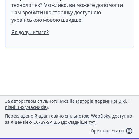
технологіях? Можливо, ви можете допомогти
нам зробити цю сторінку доступною
українською мовою швидше!
Як долучитися?
За авторством спільноти Mozilla (
авторів первинної Вікі
, і
пізніших учасників
).
Перекладено й адаптовано
спільнотою WebDoky
, доступно
за ліцензією
CC-BY-SA 2.5
(
докладніше тут
).
Оригінал статті