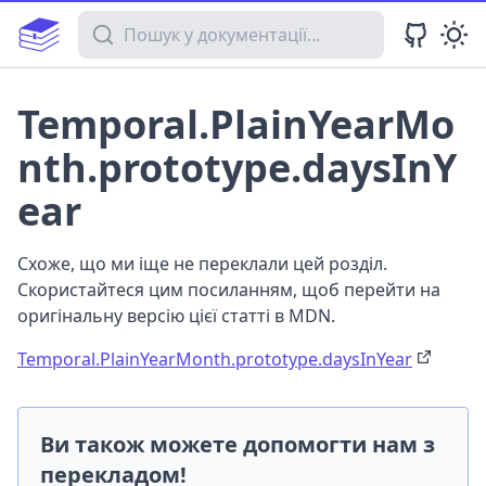
Пошук у документації
Temporal.PlainYearMo
nth.prototype.daysInY
ear
Схоже, що ми іще не переклали цей розділ.
Скористайтеся цим посиланням, щоб перейти на
оригінальну версію цієї статті в MDN.
Temporal.PlainYearMonth.prototype.daysInYear
Ви також можете допомогти нам з
перекладом!