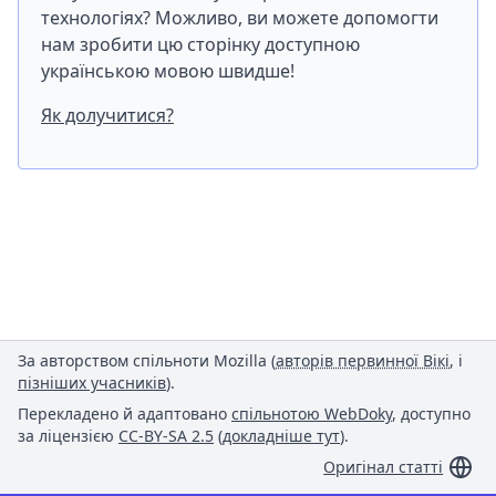
технологіях? Можливо, ви можете допомогти
нам зробити цю сторінку доступною
українською мовою швидше!
Як долучитися?
За авторством спільноти Mozilla (
авторів первинної Вікі
, і
пізніших учасників
).
Перекладено й адаптовано
спільнотою WebDoky
, доступно
за ліцензією
CC-BY-SA 2.5
(
докладніше тут
).
Оригінал статті