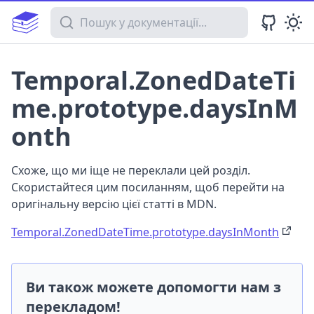
Пошук у документації
Temporal.ZonedDateTi
me.prototype.daysInM
onth
Схоже, що ми іще не переклали цей розділ.
Скористайтеся цим посиланням, щоб перейти на
оригінальну версію цієї статті в MDN.
Temporal.ZonedDateTime.prototype.daysInMonth
Ви також можете допомогти нам з
перекладом!