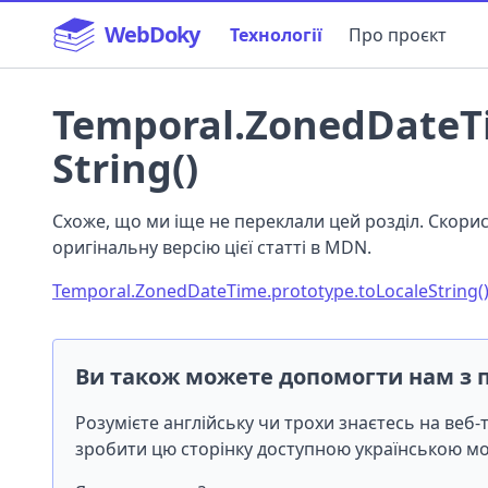
WebDoky
Технології
Про проєкт
Temporal.ZonedDateTi
String()
Схоже, що ми іще не переклали цей розділ. Скор
оригінальну версію цієї статті в MDN.
Temporal.ZonedDateTime.prototype.toLocaleString(
Ви також можете допомогти нам з 
Розумієте англійську чи трохи знаєтесь на веб
зробити цю сторінку доступною українською 