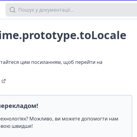
Пошук у документації
me.prototype.toLocale
истайтеся цим посиланням, щоб перейти на
)
перекладом!
-технологіях? Можливо, ви можете допомогти нам
мовою швидше!