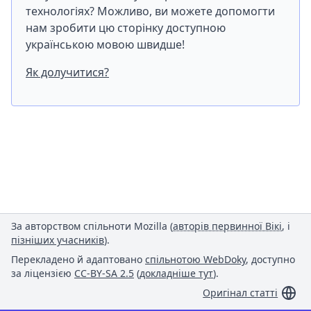
технологіях? Можливо, ви можете допомогти
нам зробити цю сторінку доступною
українською мовою швидше!
Як долучитися?
За авторством спільноти Mozilla (
авторів первинної Вікі
, і
пізніших учасників
).
Перекладено й адаптовано
спільнотою WebDoky
, доступно
за ліцензією
CC-BY-SA 2.5
(
докладніше тут
).
Оригінал статті