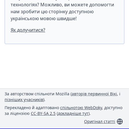
технологіях? Можливо, ви можете допомогти
нам зробити цю сторінку доступною
українською мовою швидше!
Як долучитися?
За авторством спільноти Mozilla (
авторів первинної Вікі
, і
пізніших учасників
).
Перекладено й адаптовано
спільнотою WebDoky
, доступно
за ліцензією
CC-BY-SA 2.5
(
докладніше тут
).
Оригінал статті