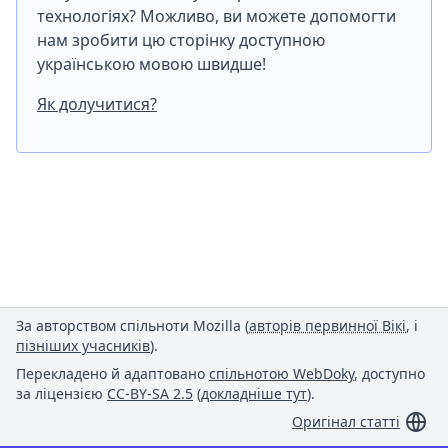
технологіях? Можливо, ви можете допомогти
нам зробити цю сторінку доступною
українською мовою швидше!
Як долучитися?
За авторством спільноти Mozilla (
авторів первинної Вікі
, і
пізніших учасників
).
Перекладено й адаптовано
спільнотою WebDoky
, доступно
за ліцензією
CC-BY-SA 2.5
(
докладніше тут
).
Оригінал статті