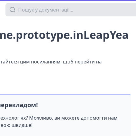
Пошук у документації
me.prototype.inLeapYea
истайтеся цим посиланням, щоб перейти на
перекладом!
-технологіях? Можливо, ви можете допомогти нам
мовою швидше!