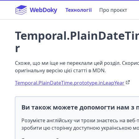
WebDoky
Технології
Про проєкт
Temporal.PlainDateTi
r
Схоже, що ми іще не переклали цей розділ. Скор
оригінальну версію цієї статті в MDN.
Temporal.PlainDateTime.prototype.inLeapYear
Ви також можете допомогти нам з 
Розумієте англійську чи трохи знаєтесь на веб
зробити цю сторінку доступною українською 