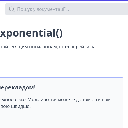
Пошук у документації
xponential()
истайтеся цим посиланням, щоб перейти на
перекладом!
-технологіях? Можливо, ви можете допомогти нам
мовою швидше!