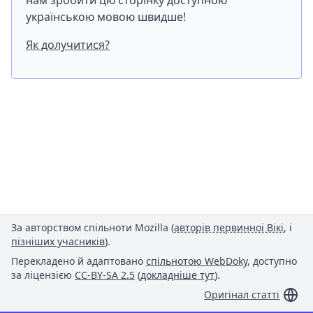
нам зробити цю сторінку доступною
українською мовою швидше!
Як долучитися?
За авторством спільноти Mozilla (
авторів первинної Вікі
, і
пізніших учасників
).
Перекладено й адаптовано
спільнотою WebDoky
, доступно
за ліцензією
CC-BY-SA 2.5
(
докладніше тут
).
Оригінал статті