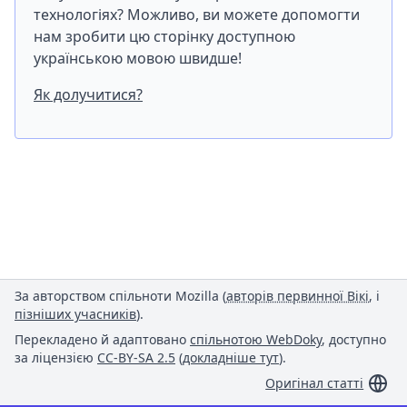
технологіях? Можливо, ви можете допомогти
нам зробити цю сторінку доступною
українською мовою швидше!
Як долучитися?
За авторством спільноти Mozilla (
авторів первинної Вікі
, і
пізніших учасників
).
Перекладено й адаптовано
спільнотою WebDoky
, доступно
за ліцензією
CC-BY-SA 2.5
(
докладніше тут
).
Оригінал статті