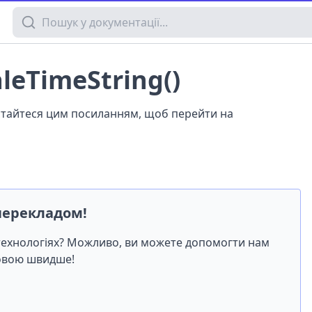
Пошук у документації
leTimeString()
истайтеся цим посиланням, щоб перейти на
перекладом!
-технологіях? Можливо, ви можете допомогти нам
мовою швидше!