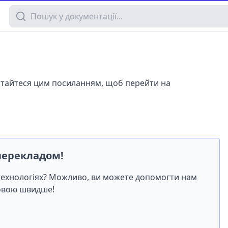
Пошук у документації
истайтеся цим посиланням, щоб перейти на
перекладом!
-технологіях? Можливо, ви можете допомогти нам
мовою швидше!