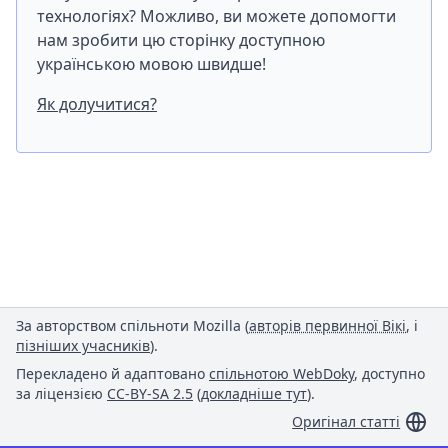
технологіях? Можливо, ви можете допомогти
нам зробити цю сторінку доступною
українською мовою швидше!
Як долучитися?
За авторством спільноти Mozilla (
авторів первинної Вікі
, і
пізніших учасників
).
Перекладено й адаптовано
спільнотою WebDoky
, доступно
за ліцензією
CC-BY-SA 2.5
(
докладніше тут
).
Оригінал статті