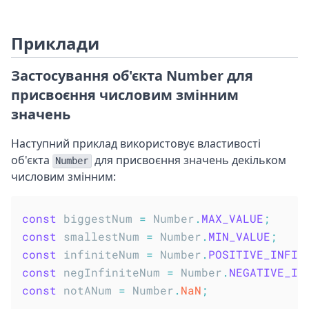
Приклади
Застосування об'єкта Number для
присвоєння числовим змінним
значень
Наступний приклад використовує властивості
об'єкта
для присвоєння значень декільком
Number
числовим змінним:
const
 biggestNum 
=
 Number
.
MAX_VALUE
;
const
 smallestNum 
=
 Number
.
MIN_VALUE
;
const
 infiniteNum 
=
 Number
.
POSITIVE_INFIN
const
 negInfiniteNum 
=
 Number
.
NEGATIVE_IN
const
 notANum 
=
 Number
.
NaN
;