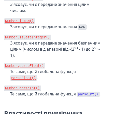
З'ясовує, чи є передане значення цілим
числом.
Number.isNaN()
З'ясовує, чи є передане значення
.
NaN
Number.isSafeInteger()
З'ясовує, чи є передане значення безпечним
53
53
цілим (числом в діапазоні від -(2
- 1) до 2
-
1).
Number.parseFloat()
Те саме, що й глобальна функція
.
parseFloat()
Number.parseInt()
Те саме, що й глобальна функція
.
parseInt()
Властивості примірника