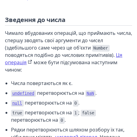
Зведення до числа
Чимало вбудованих операцій, що приймають числа,
спершу зводять свої аргументи до чисел
(здебільшого саме через це об'єкти
Number
поводяться подібно до числових примітивів).
Ця
операція
може бути підсумована наступним
чином:
Числа повертаються як є.
перетворюється на
.
undefined
NaN
перетворюється на
.
null
0
перетворюється на
;
true
1
false
перетворюється на
.
0
Рядки перетворюються шляхом розбору їх так,