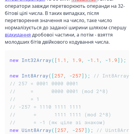
оператори завжди перетворюють операнди на 32-
бітові цілі числа. В таких випадках, після
перетворення значення на число, таке число
нормалізується до заданої ширини шляхом спершу
відкидання
дробової частини, а потім - взяття
молодших бітів двійкового кодування числа.
new
Int32Array
(
[
1.1
,
1.9
,
-
1.1
,
-
1.9
]
)
;
/
new
Int8Array
(
[
257
,
-
257
]
)
;
// Int8Array(
// 257 = 0001 0000 0001
//     =      0000 0001 (mod 2^8)
//     = 1
// -257 = 1110 1111 1111
//      =      1111 1111 (mod 2^8)
//      = -1 (як ціле зі знаком)
new
Uint8Array
(
[
257
,
-
257
]
)
;
// Uint8Arra