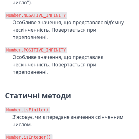
число").
Number.NEGATIVE_INFINITY
Особливе значення, що представляє від'ємну
нескінченність. Повертається при
переповненні.
Number.POSITIVE_INFINITY
Особливе значення, що представляє
нескінченність. Повертається при
переповненні.
Статичні методи
Number.isFinite()
З'ясовує, чи є передане значення скінченним
числом.
Number.isInteger()