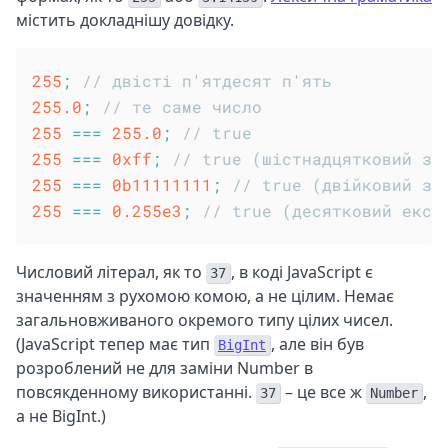
містить докладнішу довідку.
255
;
// двісті п'ятдесят п'ять
255.0
;
// те саме число
255
===
255.0
;
// true
255
===
0xff
;
// true (шістнадцятковий за
255
===
0b11111111
;
// true (двійковий за
255
===
0.255e3
;
// true (десятковий експ
Числовий літерал, як то
, в коді JavaScript є
37
значенням з рухомою комою, а не цілим. Немає
загальновживаного окремого типу цілих чисел.
(JavaScript тепер має тип
, але він був
BigInt
розроблений не для заміни Number в
повсякденному використанні.
– це все ж
,
37
Number
а не BigInt.)