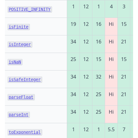
1
12
1
4
3
1
POSITIVE_INFINITY
19
12
16
Ні
15
9
isFinite
34
12
16
Ні
21
9
isInteger
25
12
15
Ні
15
9
isNaN
34
12
32
Ні
21
1
isSafeInteger
34
12
25
Ні
21
9
parseFloat
34
12
25
Ні
21
9
parseInt
1
12
1
5.5
7
2
toExponential