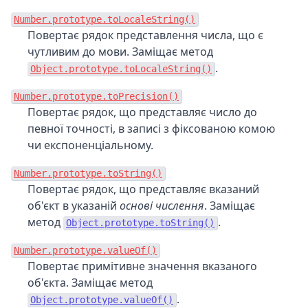
Number.prototype.toLocaleString()
Повертає рядок представлення числа, що є
чутливим до мови. Заміщає метод
.
Object.prototype.toLocaleString()
Number.prototype.toPrecision()
Повертає рядок, що представляє число до
певної точності, в записі з фіксованою комою
чи експоненціальному.
Number.prototype.toString()
Повертає рядок, що представляє вказаний
об'єкт в указаній
основі числення
. Заміщає
метод
.
Object.prototype.toString()
Number.prototype.valueOf()
Повертає примітивне значення вказаного
об'єкта. Заміщає метод
.
Object.prototype.valueOf()