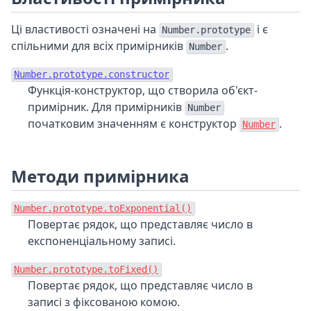
Ці властивості означені на
і є
Number.prototype
спільними для всіх примірників
.
Number
Number.prototype.constructor
Функція-конструктор, що створила об'єкт-
примірник. Для примірників
Number
початковим значенням є конструктор
.
Number
Методи примірника
Number.prototype.toExponential()
Повертає рядок, що представляє число в
експоненціальному записі.
Number.prototype.toFixed()
Повертає рядок, що представляє число в
записі з фіксованою комою.