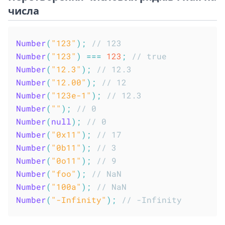
числа
Number
(
"123"
)
;
// 123
Number
(
"123"
)
===
123
;
// true
Number
(
"12.3"
)
;
// 12.3
Number
(
"12.00"
)
;
// 12
Number
(
"123e-1"
)
;
// 12.3
Number
(
""
)
;
// 0
Number
(
null
)
;
// 0
Number
(
"0x11"
)
;
// 17
Number
(
"0b11"
)
;
// 3
Number
(
"0o11"
)
;
// 9
Number
(
"foo"
)
;
// NaN
Number
(
"100a"
)
;
// NaN
Number
(
"-Infinity"
)
;
// -Infinity