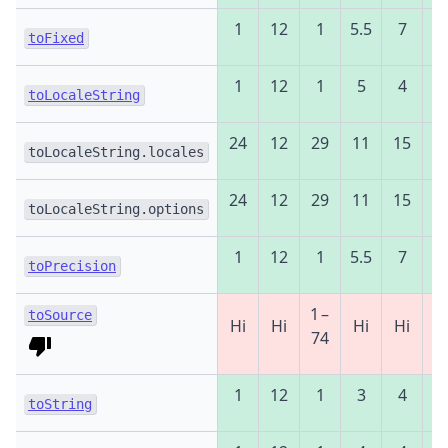
1
12
1
5.5
7
2
toFixed
1
12
1
5
4
1
toLocaleString
24
12
29
11
15
1
toLocaleString.locales
24
12
29
11
15
1
toLocaleString.options
1
12
1
5.5
7
2
toPrecision
1 –
toSource
Ні
Ні
Ні
Ні
Н
74
1
12
1
3
4
1
toString