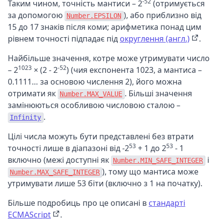
-52
Таким чином, точність мантиси – 2
(отримується
за допомогою
), або приблизно від
Number.EPSILON
15 до 17 знаків після коми; арифметика понад цим
рівнем точності підпадає під
округлення (англ.)
.
Найбільше значення, котре може утримувати число
1023
-52
– 2
× (2 - 2
) (чия експонента 1023, а мантиса –
0.1111… за основою числення 2), його можна
отримати як
. Більші значення
Number.MAX_VALUE
замінюються особливою числовою сталою –
.
Infinity
Цілі числа можуть бути представлені без втрати
53
53
точності лише в діапазоні від -2
+ 1 до 2
- 1
включно (межі доступні як
і
Number.MIN_SAFE_INTEGER
), тому що мантиса може
Number.MAX_SAFE_INTEGER
утримувати лише 53 біти (включно з 1 на початку).
Більше подробиць про це описані в
стандарті
ECMAScript
.