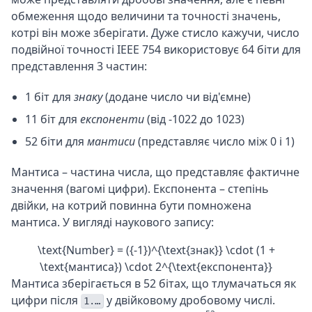
обмеження щодо величини та точності значень,
котрі він може зберігати. Дуже стисло кажучи, число
подвійної точності IEEE 754 використовує 64 біти для
представлення 3 частин:
1 біт для
знаку
(додане число чи від'ємне)
11 біт для
експоненти
(від -1022 до 1023)
52 біти для
мантиси
(представляє число між 0 і 1)
Мантиса – частина числа, що представляє фактичне
значення (вагомі цифри). Експонента – степінь
двійки, на котрий повинна бути помножена
мантиса. У вигляді наукового запису:
\text{Number} = ({-1})^{\text{знак}} \cdot (1 +
\text{мантиса}) \cdot 2^{\text{експонента}}
Мантиса зберігається в 52 бітах, що тлумачаться як
цифри після
у двійковому дробовому числі.
1.…