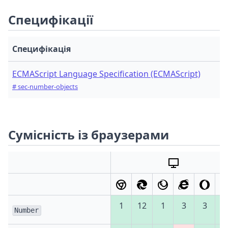
Специфікації
Специфікація
ECMAScript Language Specification (ECMAScript)
# sec-number-objects
Сумісність із браузерами
1
12
1
3
3
1
Number