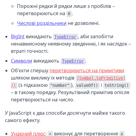
Порожні рядки й рядки лише з пробілів –
перетворюються на
.
0
Числові роздільники
не дозволені.
BigInt
викидають
, аби запобігти
TypeError
ненавмисному неявному зведенню, і як наслідок –
втраті точності.
Символи
викидають
.
TypeError
Об'єкти спершу
перетворюються на примітиви
шляхом виклику їх методів
[Symbol.toPrimitive]
(з підказкою
),
і
()
"number"
valueOf()
toString()
– в такому порядку. Результівний примітив опісля
перетворюється на число.
У JavaScript є два способи досягнути майже такого
самого ефекту.
Унарний плюс
:
виконує для перетворення
+
x