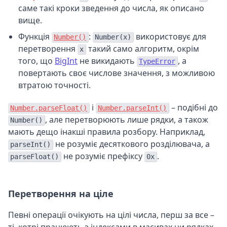
саме такі кроки зведення до числа, як описано
вище.
Функція
:
використовує для
Number()
Number(x)
перетворення
такий само алгоритм, окрім
x
того, що
BigInt
не викидають
, а
TypeError
повертають своє числове значення, з можливою
втратою точності.
і
– подібні до
Number.parseFloat()
Number.parseInt()
, але перетворюють лише рядки, а також
Number()
мають дещо інакші правила розбору. Наприклад,
не розуміє десяткового розділювача, а
parseInt()
не розуміє префіксу
.
parseFloat()
0x
Перетворення на ціле
Певні операції очікують на цілі числа, перш за все –