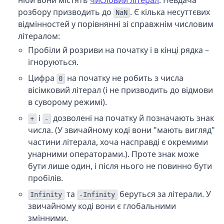
ніби вони містять
числовий літерал
. Невдача
розбору призводить до
. Є кілька несуттєвих
NaN
відмінностей у порівнянні зі справжнім числовим
літералом:
Пробіли й розриви на початку і в кінці рядка –
ігноруються.
Цифра
на початку не робить з числа
0
вісімковий літерал (і не призводить до відмови
в суворому режимі).
і
дозволені на початку й позначають знак
+
-
числа. (У звичайному коді вони "мають вигляд"
частини літерала, хоча насправді є окремими
унарними операторами.). Проте знак може
бути лише один, і після нього не повинно бути
пробілів.
та
беруться за літерали. У
Infinity
-Infinity
звичайному коді вони є глобальними
змінними.