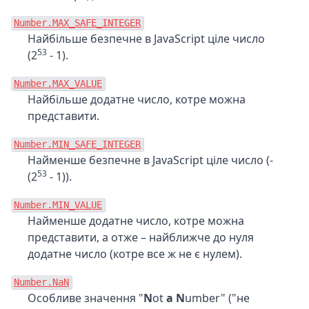
Number.MAX_SAFE_INTEGER
Найбільше безпечне в JavaScript ціле число
53
(2
- 1).
Number.MAX_VALUE
Найбільше додатне число, котре можна
представити.
Number.MIN_SAFE_INTEGER
Найменше безпечне в JavaScript ціле число (-
53
(2
- 1)).
Number.MIN_VALUE
Найменше додатне число, котре можна
представити, а отже – найближче до нуля
додатне число (котре все ж не є нулем).
Number.NaN
Особливе значення "
N
ot
a
N
umber" ("не