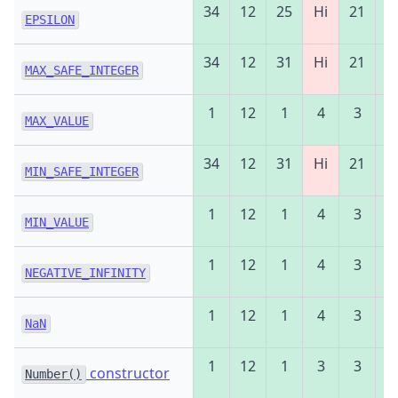
34
12
25
Ні
21
9
EPSILON
34
12
31
Ні
21
9
MAX_SAFE_INTEGER
1
12
1
4
3
1
MAX_VALUE
34
12
31
Ні
21
9
MIN_SAFE_INTEGER
1
12
1
4
3
1
MIN_VALUE
1
12
1
4
3
1
NEGATIVE_INFINITY
1
12
1
4
3
1
NaN
1
12
1
3
3
1
constructor
Number()