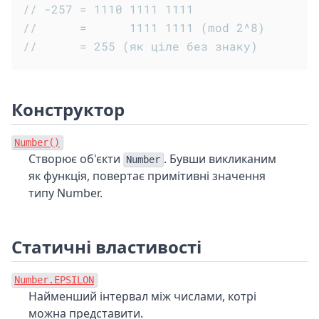
// -257 = 1110 1111 1111
//      =      1111 1111 (mod 2^8)
//      = 255 (як ціле без знаку)
Конструктор
Number()
Створює об'єкти
. Бувши викликаним
Number
як функція, повертає примітивні значення
типу Number.
Статичні властивості
Number.EPSILON
Найменший інтервал між числами, котрі
можна представити.