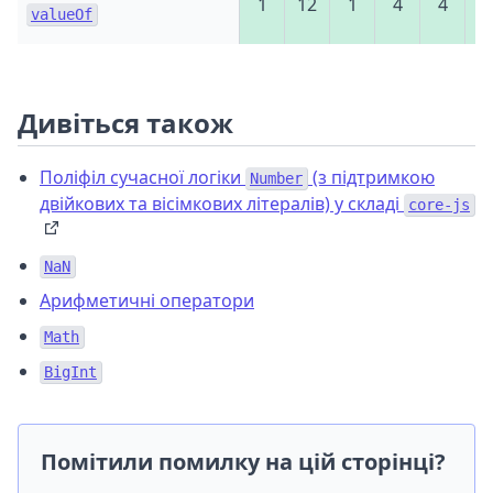
1
12
1
4
4
1
valueOf
Дивіться також
Поліфіл сучасної логіки
(з підтримкою
Number
двійкових та вісімкових літералів) у складі
core-js
NaN
Арифметичні оператори
Math
BigInt
Помітили помилку на цій сторінці?