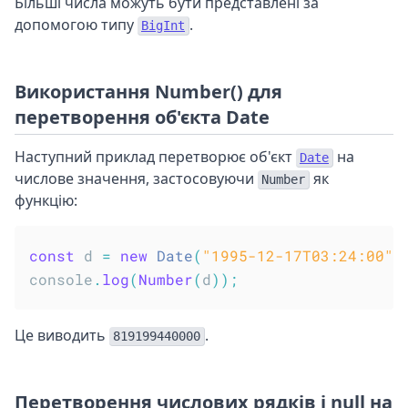
Більші числа можуть бути представлені за
допомогою типу
.
BigInt
Використання Number() для
перетворення об'єкта Date
Наступний приклад перетворює об'єкт
на
Date
числове значення, застосовуючи
як
Number
функцію:
const
 d 
=
new
Date
(
"1995-12-17T03:24:00"
)
console
.
log
(
Number
(
d
)
)
;
Це виводить
.
819199440000
Перетворення числових рядків і null на