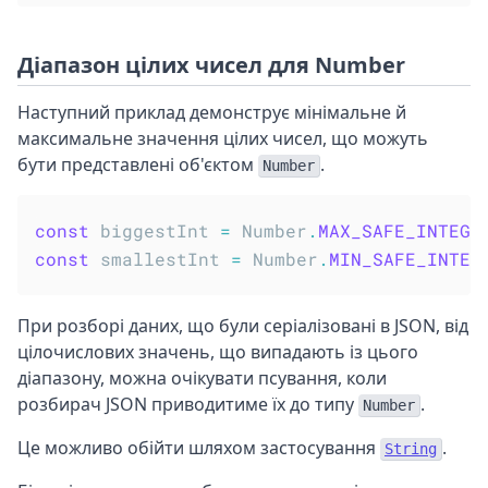
Діапазон цілих чисел для Number
Наступний приклад демонструє мінімальне й
максимальне значення цілих чисел, що можуть
бути представлені об'єктом
.
Number
const
 biggestInt 
=
 Number
.
MAX_SAFE_INTEGE
const
 smallestInt 
=
 Number
.
MIN_SAFE_INTEG
При розборі даних, що були серіалізовані в JSON, від
цілочислових значень, що випадають із цього
діапазону, можна очікувати псування, коли
розбирач JSON приводитиме їх до типу
.
Number
Це можливо обійти шляхом застосування
.
String