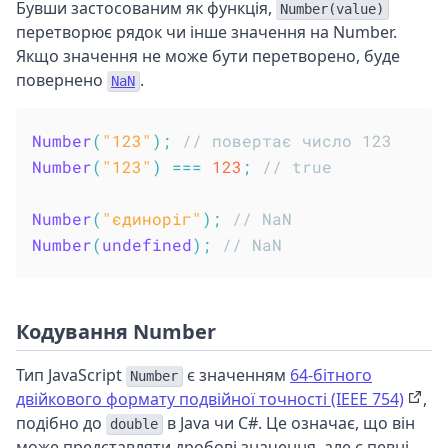
Бувши застосованим як функція,
Number(value)
перетворює рядок чи інше значення на Number.
Якщо значення не може бути перетворено, буде
повернено
.
NaN
Number
(
"123"
)
;
// повертає число 123
Number
(
"123"
)
===
123
;
// true
Number
(
"єдиноріг"
)
;
// NaN
Number
(
undefined
)
;
// NaN
Кодування Number
Тип JavaScript
є значенням
64-бітного
Number
двійкового формату подвійної точності (IEEE 754)
,
подібно до
в Java чи C#. Це означає, що він
double
може представляти дробові значення, але є певні