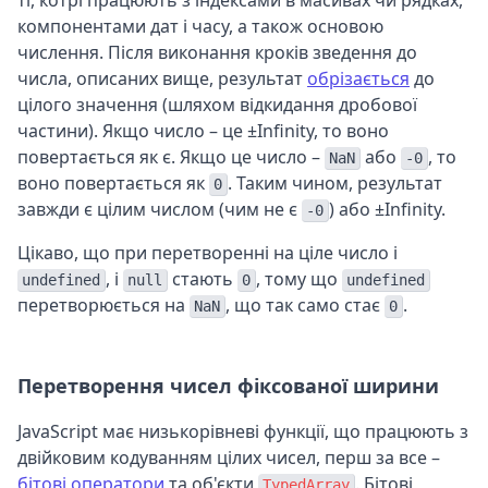
ті, котрі працюють з індексами в масивах чи рядках,
компонентами дат і часу, а також основою
числення. Після виконання кроків зведення до
числа, описаних вище, результат
обрізається
до
цілого значення (шляхом відкидання дробової
частини). Якщо число – це ±Infinity, то воно
повертається як є. Якщо це число –
або
, то
NaN
-0
воно повертається як
. Таким чином, результат
0
завжди є цілим числом (чим не є
) або ±Infinity.
-0
Цікаво, що при перетворенні на ціле число і
, і
стають
, тому що
undefined
null
0
undefined
перетворюється на
, що так само стає
.
NaN
0
Перетворення чисел фіксованої ширини
JavaScript має низькорівневі функції, що працюють з
двійковим кодуванням цілих чисел, перш за все –
бітові оператори
та об'єкти
. Бітові
TypedArray