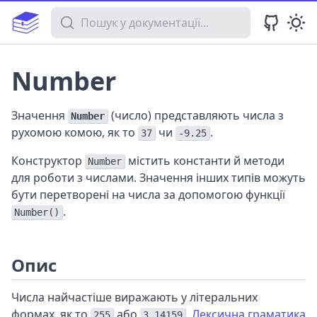
Пошук у документації
Number
Значення
(число) представляють числа з
Number
рухомою комою, як то
чи
.
37
-9.25
Конструктор
містить константи й методи
Number
для роботи з числами. Значення інших типів можуть
бути перетворені на числа за допомогою функції
.
Number()
Опис
Числа найчастіше виражають у літеральних
формах, як то
або
.
Лексична граматика
255
3.14159