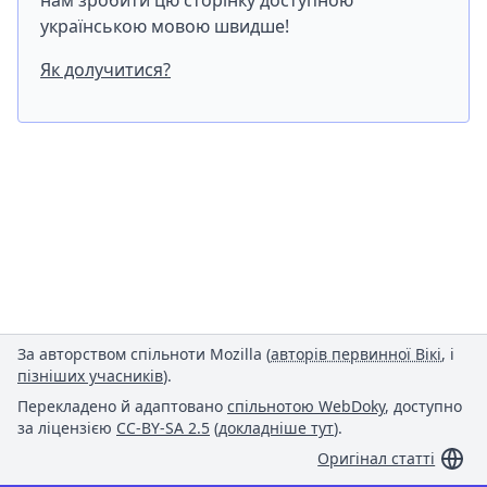
нам зробити цю сторінку доступною
українською мовою швидше!
Як долучитися?
За авторством спільноти Mozilla (
авторів первинної Вікі
, і
пізніших учасників
).
Перекладено й адаптовано
спільнотою WebDoky
, доступно
за ліцензією
CC-BY-SA 2.5
(
докладніше тут
).
Оригінал статті