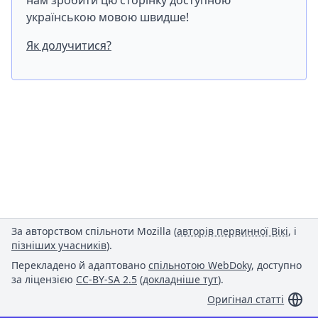
нам зробити цю сторінку доступною
українською мовою швидше!
Як долучитися?
За авторством спільноти Mozilla (
авторів первинної Вікі
, і
пізніших учасників
).
Перекладено й адаптовано
спільнотою WebDoky
, доступно
за ліцензією
CC-BY-SA 2.5
(
докладніше тут
).
Оригінал статті