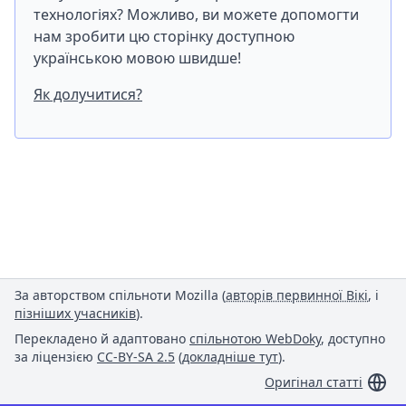
технологіях? Можливо, ви можете допомогти
нам зробити цю сторінку доступною
українською мовою швидше!
Як долучитися?
За авторством спільноти Mozilla (
авторів первинної Вікі
, і
пізніших учасників
).
Перекладено й адаптовано
спільнотою WebDoky
, доступно
за ліцензією
CC-BY-SA 2.5
(
докладніше тут
).
Оригінал статті