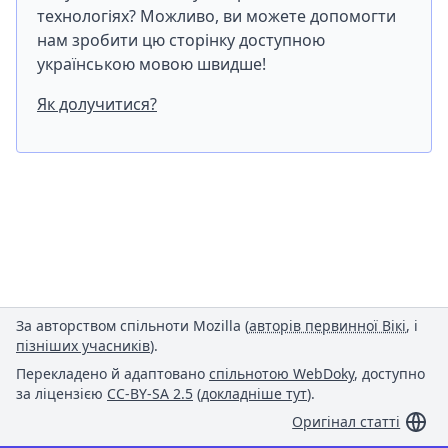
технологіях? Можливо, ви можете допомогти
нам зробити цю сторінку доступною
українською мовою швидше!
Як долучитися?
За авторством спільноти Mozilla (
авторів первинної Вікі
, і
пізніших учасників
).
Перекладено й адаптовано
спільнотою WebDoky
, доступно
за ліцензією
CC-BY-SA 2.5
(
докладніше тут
).
Оригінал статті