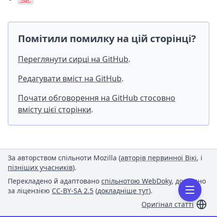
Помітили помилку на цій сторінці?
Переглянути сирці на GitHub
.
Редагувати вміст на GitHub
.
Почати обговорення на GitHub стосовно
вмісту цієї сторінки
.
За авторством спільноти Mozilla (
авторів первинної Вікі
, і
пізніших учасників
).
Перекладено й адаптовано
спільнотою WebDoky
, доступно
за ліцензією
CC-BY-SA 2.5
(
докладніше тут
).
Оригінал статті