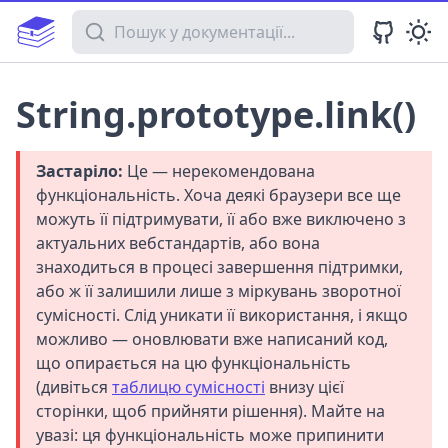
Пошук у документації
String.prototype.link()
Застаріло:
Це — нерекомендована
функціональність. Хоча деякі браузери все ще
можуть її підтримувати, її або вже виключено з
актуальних вебстандартів, або вона
знаходиться в процесі завершення підтримки,
або ж її залишили лише з міркувань зворотної
сумісності. Слід уникати її використання, і якщо
можливо — оновлювати вже написаний код,
що опирається на цю функціональність
(дивіться
таблицю сумісності
внизу цієї
сторінки, щоб прийняти рішення). Майте на
увазі: ця функціональність може припинити