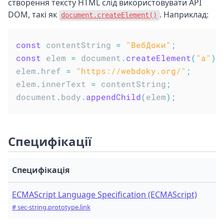
створення тексту HTML слід використовувати API
DOM, такі як
. Наприклад:
document.createElement()
const
 contentString 
=
"ВебДоки"
;
const
 elem 
=
 document
.
createElement
(
"a"
)
;
elem
.
href 
=
"https://webdoky.org/"
;
elem
.
innerText 
=
 contentString
;
document
.
body
.
appendChild
(
elem
)
;
Специфікації
Специфікація
ECMAScript Language Specification (ECMAScript)
# sec-string.prototype.link