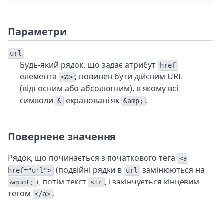
Параметри
url
Будь-який рядок, що задає атрибут
href
елемента
; повинен бути дійсним URL
<a>
(відносним або абсолютним), в якому всі
символи
екрановані як
.
&
&amp;
Повернене значення
Рядок, що починається з початкового тега
<a
(подвійні рядки в
замінюються на
href="url">
url
), потім текст
, і закінчується кінцевим
&quot;
str
тегом
.
</a>