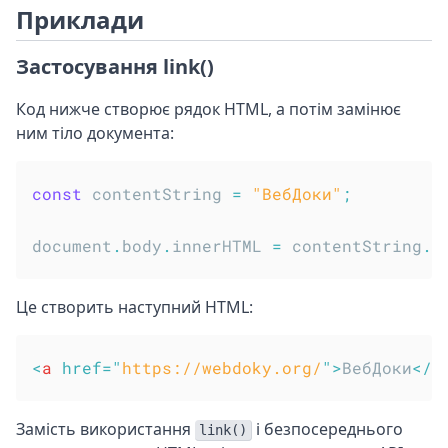
Приклади
Застосування link()
Код нижче створює рядок HTML, а потім замінює
ним тіло документа:
const
 contentString 
=
"ВебДоки"
;
document
.
body
.
innerHTML 
=
 contentString
.
l
Це створить наступний HTML:
<
a
href
=
"
https://webdoky.org/
"
>
ВебДоки
</
a
Замість використання
і безпосереднього
link()