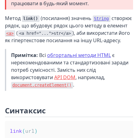
працювати в будь-який момент.
Метод
(посилання) значень
створює
link()
String
рядок, що вбудовує рядок цього методу в елемент
(
), аби використати його
<a>
<a href="...">str</a>
як гіпертекстове посилання на іншу URL-адресу.
Примітка:
Всі
обгортальні методи HTML
є
нерекомендованими та стандартизовані заради
потреб сумісності. Замість них слід
використовувати
API DOM
, наприклад,
.
document.createElement()
Синтаксис
link
(
url
)