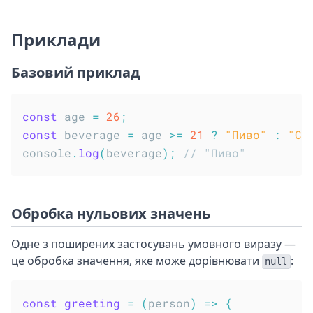
Приклади
Базовий приклад
const
 age 
=
26
;
const
 beverage 
=
 age 
>=
21
?
"Пиво"
:
"Сі
console
.
log
(
beverage
)
;
// "Пиво"
Обробка нульових значень
Одне з поширених застосувань умовного виразу —
це обробка значення, яке може дорівнювати
:
null
const
greeting
=
(
person
)
=>
{