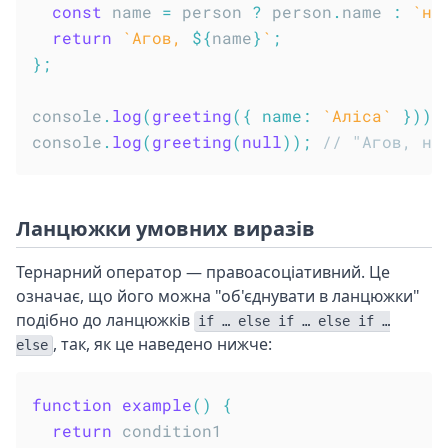
const
 name 
=
 person 
?
 person
.
name 
:
`
не
return
`
Агов, 
${
name
}
`
;
}
;
console
.
log
(
greeting
(
{
name
:
`
Аліса
`
}
)
)
;
console
.
log
(
greeting
(
null
)
)
;
// "Агов, не
Ланцюжки умовних виразів
Тернарний оператор — правоасоціативний. Це
означає, що його можна "об'єднувати в ланцюжки"
подібно до ланцюжків
if … else if … else if …
, так, як це наведено нижче:
else
function
example
(
)
{
return
 condition1
