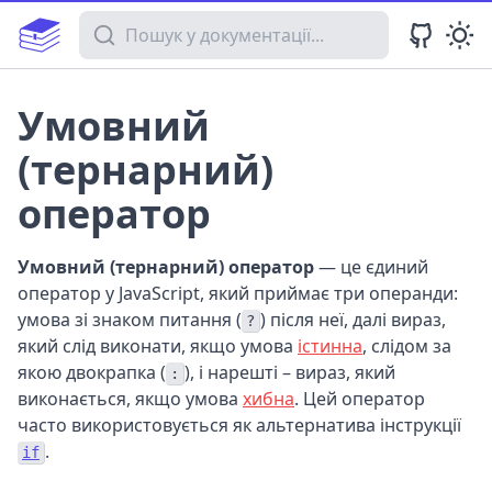
Пошук у документації
Умовний
(тернарний)
оператор
Умовний (тернарний) оператор
— це єдиний
оператор у JavaScript, який приймає три операнди:
умова зі знаком питання (
) після неї, далі вираз,
?
який слід виконати, якщо умова
істинна
, слідом за
якою двокрапка (
), і нарешті – вираз, який
:
виконається, якщо умова
хибна
. Цей оператор
часто використовується як альтернатива інструкції
.
if