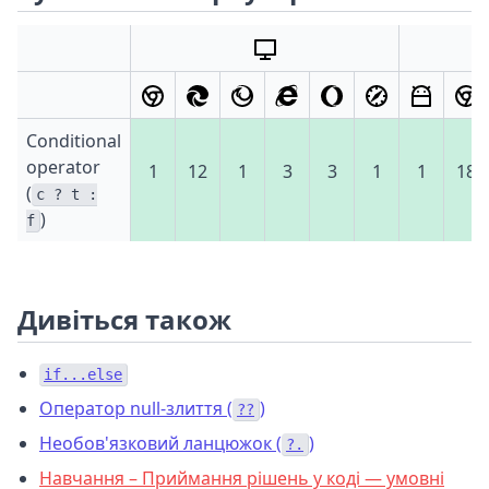
Conditional
operator
1
12
1
3
3
1
1
18
(
c ? t :
)
f
Дивіться також
if...else
Оператор null-злиття (
)
??
Необов'язковий ланцюжок (
)
?.
Навчання – Приймання рішень у коді — умовні