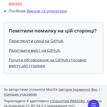
вирази
Посібник
Вирази та оператори
Помітили помилку на цій сторінці?
Переглянути сирці на GitHub
.
Редагувати вміст на GitHub
.
Почати обговорення на GitHub стосовно
вмісту цієї сторінки
.
За авторством спільноти Mozilla (
авторів первинної Вікі
, і
пізніших учасників
).
Перекладено й адаптовано
спільнотою WebDoky
, доступно
за ліцензією
CC-BY-SA 2.5
(
докладніше тут
).