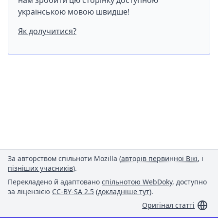
нам зробити цю сторінку доступною
українською мовою швидше!
Як долучитися?
За авторством спільноти Mozilla (
авторів первинної Вікі
, і
пізніших учасників
).
Перекладено й адаптовано
спільнотою WebDoky
, доступно
за ліцензією
CC-BY-SA 2.5
(
докладніше тут
).
Оригінал статті