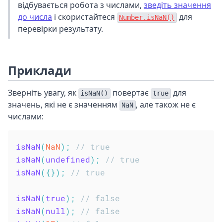
відбувається робота з числами,
зведіть значення
до числа
і скористайтеся
для
Number.isNaN()
перевірки результату.
Приклади
Зверніть увагу, як
повертає
для
isNaN()
true
значень, які не є значенням
, але також не є
NaN
числами:
isNaN
(
NaN
)
;
// true
isNaN
(
undefined
)
;
// true
isNaN
(
{
}
)
;
// true
isNaN
(
true
)
;
// false
isNaN
(
null
)
;
// false