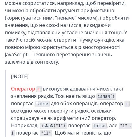
можна скористатися, наприклад, щоб перевірити,
чи можна обробляти аргумент арифметично
(користуватися ним, "неначе" числом), і обробляти
значення, що не схожі на числа, викидаючи
помилку, підставляючи усталене значення тощо. У
такий спосіб можна створити гнучку функцію, яка
повною мірою користується з різносторонності
JavaScript – неявного перетворення значень
залежно від контексту.
[!NOTE]
Оператор
виконує як додавання чисел, так і
+
зчеплення рядків. Тож навіть якщо
isNaN()
повертає
для обох операндів, оператор
false
+
все одно може повернути рядок, оскільки
спрацьовує не як арифметичний оператор.
Наприклад,
повертає
, але
isNaN("1")
false
"1" +
повертає
. Щоб мати певність, що
1
"11"