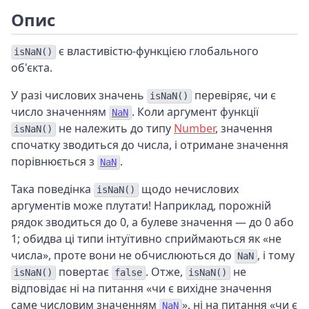
Опис
є властивістю-функцією глобального
isNaN()
об'єкта.
У разі числових значень
перевіряє, чи є
isNaN()
число значенням
. Коли аргумент функції
NaN
не належить до типу
Number
, значення
isNaN()
спочатку зводиться до числа, і отримане значення
порівнюється з
.
NaN
Така поведінка
щодо нечислових
isNaN()
аргументів може плутати! Наприклад, порожній
рядок зводиться до 0, а булеве значення — до 0 або
1; обидва ці типи інтуїтивно сприймаються як «не
числа», проте вони не обчислюються до
, і тому
NaN
повертає
. Отже,
не
isNaN()
false
isNaN()
відповідає ні на питання «чи є вихідне значення
саме числовим значенням
», ні на питання «чи є
NaN