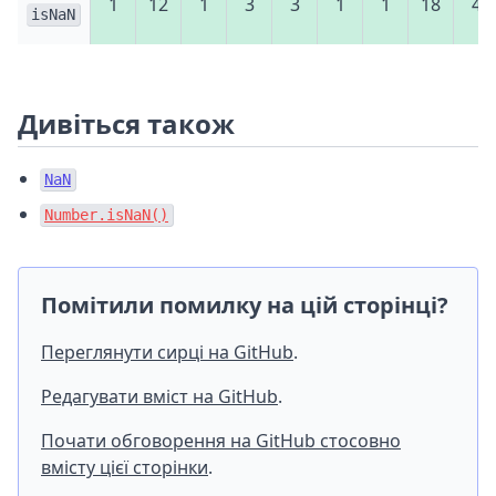
1
12
1
3
3
1
1
18
4
isNaN
Дивіться також
NaN
Number.isNaN()
Помітили помилку на цій сторінці?
Переглянути сирці на GitHub
.
Редагувати вміст на GitHub
.
Почати обговорення на GitHub стосовно
вмісту цієї сторінки
.