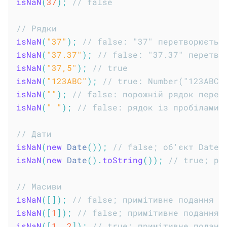
isNaN
(
37
)
;
// false
// Рядки
isNaN
(
"37"
)
;
// false: "37" перетворюєтьс
isNaN
(
"37.37"
)
;
// false: "37.37" перетво
isNaN
(
"37,5"
)
;
// true
isNaN
(
"123ABC"
)
;
// true: Number("123ABC"
isNaN
(
""
)
;
// false: порожній рядок перет
isNaN
(
" "
)
;
// false: рядок із пробілами 
// Дати
isNaN
(
new
Date
(
)
)
;
// false; об'єкт Date 
isNaN
(
new
Date
(
)
.
toString
(
)
)
;
// true; ря
// Масиви
isNaN
(
[
]
)
;
// false; примітивне подання —
isNaN
(
[
1
]
)
;
// false; примітивне подання 
isNaN
(
[
1
,
2
]
)
;
// true; примітивне поданн