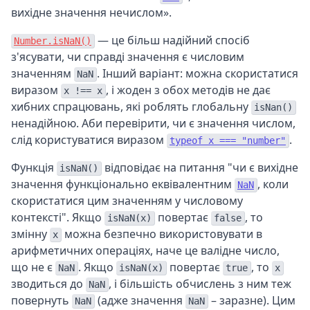
вихідне значення нечислом».
— це більш надійний спосіб
Number.isNaN()
з'ясувати, чи справді значення є числовим
значенням
. Інший варіант: можна скористатися
NaN
виразом
, і жоден з обох методів не дає
x !== x
хибних спрацювань, які роблять глобальну
isNan()
ненадійною. Аби перевірити, чи є значення числом,
слід користуватися виразом
.
typeof x === "number"
Функція
відповідає на питання "чи є вихідне
isNaN()
значення функціонально еквівалентним
, коли
NaN
скористатися цим значенням у числовому
контексті". Якщо
повертає
, то
isNaN(x)
false
змінну
можна безпечно використовувати в
x
арифметичних операціях, наче це валідне число,
що не є
. Якщо
повертає
, то
NaN
isNaN(x)
true
x
зводиться до
, і більшість обчислень з ним теж
NaN
повернуть
(адже значення
– заразне). Цим
NaN
NaN