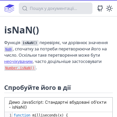
Пошук у документації
isNaN()
Функція
перевіряє, чи дорівнює значення
isNaN()
, спочатку за потреби перетворюючи його на
NaN
число. Оскільки таке перетворення може бути
неочікуваним
, часто доцільніше застосовувати
.
Number.isNaN()
Спробуйте його в дії