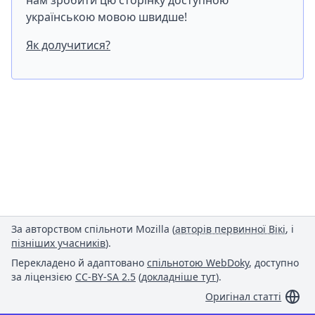
нам зробити цю сторінку доступною
українською мовою швидше!
Як долучитися?
За авторством спільноти Mozilla (
авторів первинної Вікі
, і
пізніших учасників
).
Перекладено й адаптовано
спільнотою WebDoky
, доступно
за ліцензією
CC-BY-SA 2.5
(
докладніше тут
).
Оригінал статті