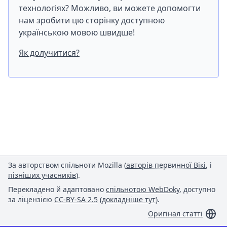
технологіях? Можливо, ви можете допомогти
нам зробити цю сторінку доступною
українською мовою швидше!
Як долучитися?
За авторством спільноти Mozilla (
авторів первинної Вікі
, і
пізніших учасників
).
Перекладено й адаптовано
спільнотою WebDoky
, доступно
за ліцензією
CC-BY-SA 2.5
(
докладніше тут
).
Оригінал статті