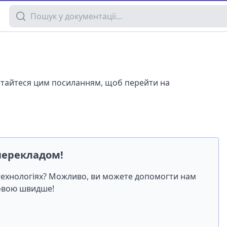
Пошук у документації
истайтеся цим посиланням, щоб перейти на
перекладом!
-технологіях? Можливо, ви можете допомогти нам
мовою швидше!