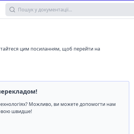
Пошук у документації
истайтеся цим посиланням, щоб перейти на
перекладом!
-технологіях? Можливо, ви можете допомогти нам
мовою швидше!