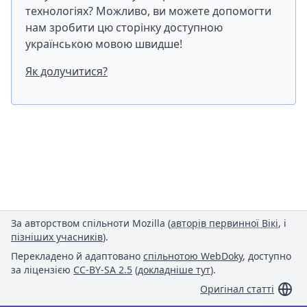
технологіях? Можливо, ви можете допомогти
нам зробити цю сторінку доступною
українською мовою швидше!
Як долучитися?
За авторством спільноти Mozilla (
авторів первинної Вікі
, і
пізніших учасників
).
Перекладено й адаптовано
спільнотою WebDoky
, доступно
за ліцензією
CC-BY-SA 2.5
(
докладніше тут
).
Оригінал статті