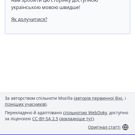
нам зробити цю сторінку доступною
українською мовою швидше!
Як долучитися?
За авторством спільноти Mozilla (
авторів первинної Вікі
, і
пізніших учасників
).
Перекладено й адаптовано
спільнотою WebDoky
, доступно
за ліцензією
CC-BY-SA 2.5
(
докладніше тут
).
Оригінал статті