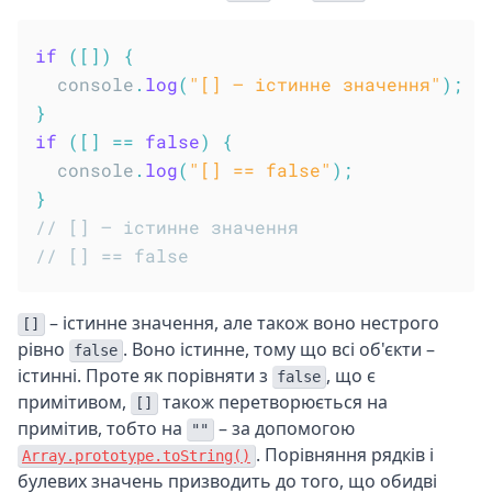
if
(
[
]
)
{
  console
.
log
(
"[] – істинне значення"
)
;
}
if
(
[
]
==
false
)
{
  console
.
log
(
"[] == false"
)
;
}
// [] – істинне значення
// [] == false
– істинне значення, але також воно нестрого
[]
рівно
. Воно істинне, тому що всі об'єкти –
false
істинні. Проте як порівняти з
, що є
false
примітивом,
також перетворюється на
[]
примітив, тобто на
– за допомогою
""
. Порівняння рядків і
Array.prototype.toString()
булевих значень призводить до того, що обидві