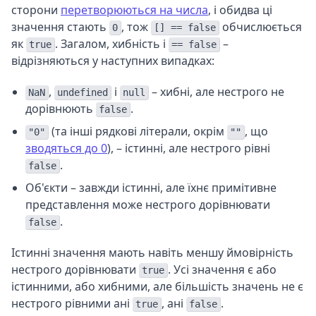
сторони
перетворюються на числа
, і обидва ці
значення стають
, тож
обчислюється
0
[] == false
як
. Загалом, хибність і
–
true
== false
відрізняються у наступних випадках:
,
і
– хибні, але нестрого не
NaN
undefined
null
дорівнюють
.
false
(та інші рядкові літерали, окрім
, що
"0"
""
зводяться до 0
), – істинні, але нестрого рівні
.
false
Об'єкти – завжди істинні, але їхнє примітивне
представлення може нестрого дорівнювати
.
false
Істинні значення мають навіть меншу ймовірність
нестрого дорівнювати
. Усі значення є або
true
істинними, або хибними, але більшість значень не є
нестрого рівними ані
, ані
.
true
false