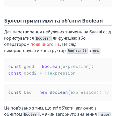
Булеві примітиви та об'єкти Boolean
Для перетворення небулевих значень на булеві слід
користуватися
як функцією або
Boolean
оператором
подвійного НЕ
. Не слід
використовувати конструктор
з
.
Boolean()
new
const
 good 
=
Boolean
(
expression
)
;
const
 good2 
=
!
!
expression
;
const
 bad 
=
new
Boolean
(
expression
)
;
// н
Це пов'язано з тим, що
всі
об'єкти, включно з
об'єктом
, у який загорнуто значення
,
Boolean
false