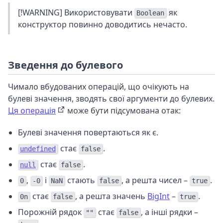
[!WARNING] Використовувати
як
Boolean
конструктор повинно доводитись нечасто.
Зведення до булевого
Чимало вбудованих операцій, що очікують на
булеві значення, зводять свої аргументи до булевих.
Ця операція
може бути підсумована отак:
Булеві значення повертаються як є.
стає
.
undefined
false
стає
.
null
false
,
і
стають
, а решта чисел –
.
0
-0
NaN
false
true
стає
, а решта значень
BigInt
–
.
0n
false
true
Порожній рядок
стає
, а інші рядки –
""
false