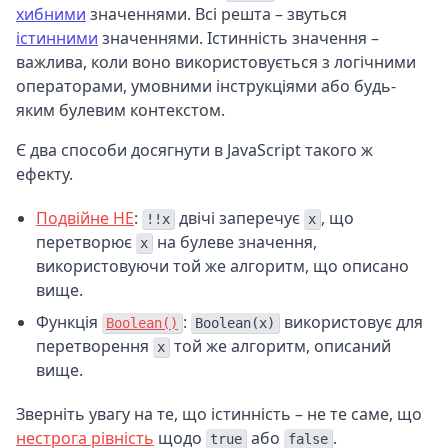
хибними
значеннями. Всі решта – звуться
істинними
значеннями. Істинність значення –
важлива, коли воно використовується з логічними
операторами, умовними інструкціями або будь-
яким булевим контекстом.
Є два способи досягнути в JavaScript такого ж
ефекту.
Подвійне НЕ
:
двічі заперечує
, що
!!x
x
перетворює
на булеве значення,
x
використовуючи той же алгоритм, що описано
вище.
Функція
:
використовує для
Boolean()
Boolean(x)
перетворення
той же алгоритм, описаний
x
вище.
Зверніть увагу на те, що істинність – не те саме, що
нестрога рівність
щодо
або
.
true
false