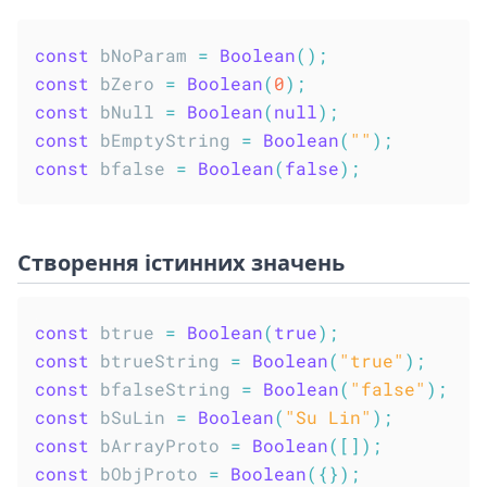
const
 bNoParam 
=
Boolean
(
)
;
const
 bZero 
=
Boolean
(
0
)
;
const
 bNull 
=
Boolean
(
null
)
;
const
 bEmptyString 
=
Boolean
(
""
)
;
const
 bfalse 
=
Boolean
(
false
)
;
Створення істинних значень
const
 btrue 
=
Boolean
(
true
)
;
const
 btrueString 
=
Boolean
(
"true"
)
;
const
 bfalseString 
=
Boolean
(
"false"
)
;
const
 bSuLin 
=
Boolean
(
"Su Lin"
)
;
const
 bArrayProto 
=
Boolean
(
[
]
)
;
const
 bObjProto 
=
Boolean
(
{
}
)
;