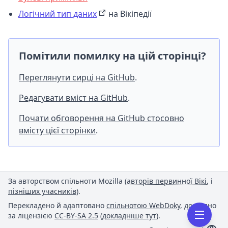
Логічний тип даних
на Вікіпедії
Помітили помилку на цій сторінці?
Переглянути сирці на GitHub
.
Редагувати вміст на GitHub
.
Почати обговорення на GitHub стосовно
вмісту цієї сторінки
.
За авторством спільноти Mozilla (
авторів первинної Вікі
, і
пізніших учасників
).
Перекладено й адаптовано
спільнотою WebDoky
, доступно
за ліцензією
CC-BY-SA 2.5
(
докладніше тут
).