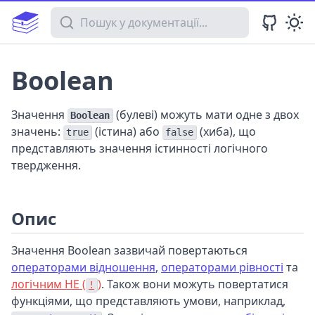
Пошук у документації
Boolean
Значення
(булеві) можуть мати одне з двох
Boolean
значень:
(істина) або
(хиба), що
true
false
представляють значення істинності логічного
твердження.
Опис
Значення Boolean зазвичай повертаються
операторами відношення
,
операторами рівності
та
логічним НЕ (
)
. Також вони можуть повертатися
!
функціями, що представляють умови, наприклад,