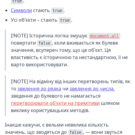
.
true
Символи
стають
.
true
Усі об'єкти – стають
.
true
[!NOTE] Історична логіка змушує
document.all
повертати
, коли вживається як булеве
false
значення, всупереч тому, що це об'єкт. Ця
властивість є історичною та нестандартною, її не
варто використовувати.
[!NOTE] На відміну від інших перетворень типів, як
то
зведення до рядка
чи
зведення до числа
,
зведення до булевого не намагається
перетворювати об'єкти на примітиви
шляхом
виклику користувацьких методів.
Інакше кажучи, є вельми невелика кількість
значень, що зводяться до
, — вони звуться
false