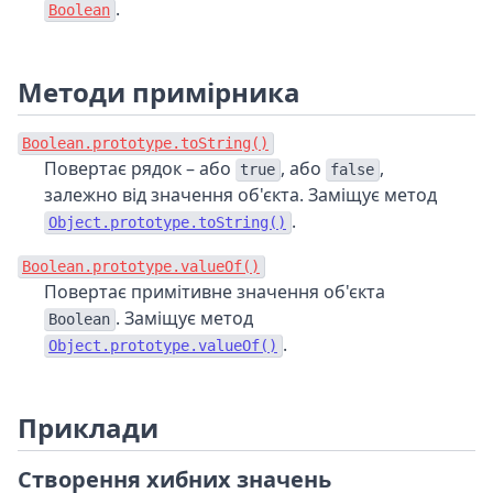
.
Boolean
Методи примірника
Boolean.prototype.toString()
Повертає рядок – або
, або
,
true
false
залежно від значення об'єкта. Заміщує метод
.
Object.prototype.toString()
Boolean.prototype.valueOf()
Повертає примітивне значення об'єкта
. Заміщує метод
Boolean
.
Object.prototype.valueOf()
Приклади
Створення хибних значень