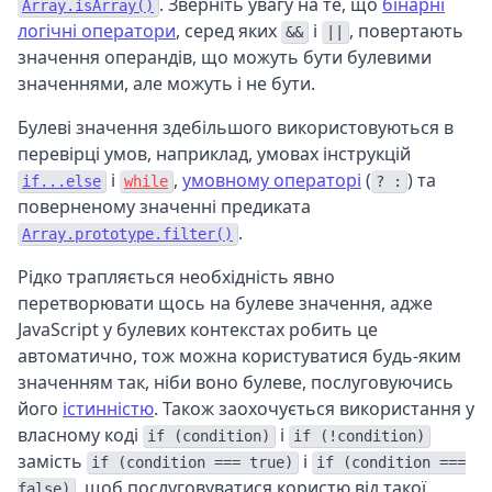
. Зверніть увагу на те, що
бінарні
Array.isArray()
логічні оператори
, серед яких
і
, повертають
&&
||
значення операндів, що можуть бути булевими
значеннями, але можуть і не бути.
Булеві значення здебільшого використовуються в
перевірці умов, наприклад, умовах інструкцій
і
,
умовному операторі
(
) та
if...else
while
? :
поверненому значенні предиката
.
Array.prototype.filter()
Рідко трапляється необхідність явно
перетворювати щось на булеве значення, адже
JavaScript у булевих контекстах робить це
автоматично, тож можна користуватися будь-яким
значенням так, ніби воно булеве, послуговуючись
його
істинністю
. Також заохочується використання у
власному коді
і
if (condition)
if (!condition)
замість
і
if (condition === true)
if (condition ===
, щоб послуговуватися користю від такої
false)