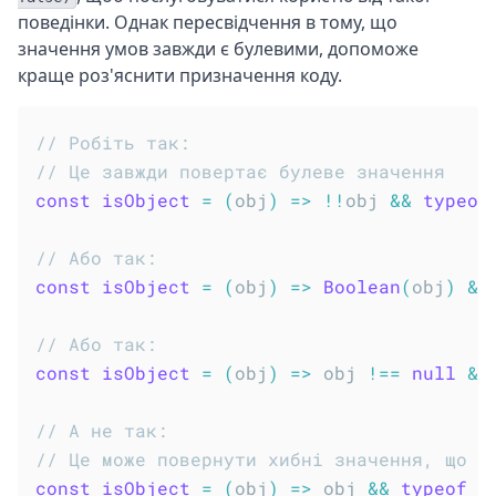
поведінки. Однак пересвідчення в тому, що
значення умов завжди є булевими, допоможе
краще роз'яснити призначення коду.
// Робіть так:
// Це завжди повертає булеве значення
const
isObject
=
(
obj
)
=>
!
!
obj 
&&
typeof
// Або так:
const
isObject
=
(
obj
)
=>
Boolean
(
obj
)
&&
// Або так:
const
isObject
=
(
obj
)
=>
 obj 
!==
null
&&
// А не так:
// Це може повернути хибні значення, що н
const
isObject
=
(
obj
)
=>
 obj 
&&
typeof
 o