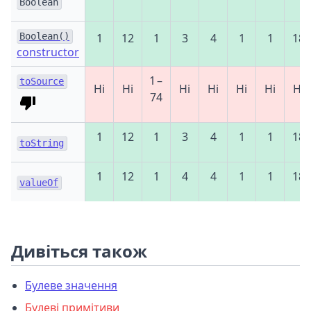
Boolean
Boolean()
1
12
1
3
4
1
1
18
constructor
1 –
toSource
Ні
Ні
Ні
Ні
Ні
Ні
Ні
74
1
12
1
3
4
1
1
18
toString
1
12
1
4
4
1
1
18
valueOf
Дивіться також
Булеве значення
Булеві примітиви