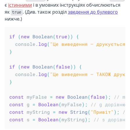
є
істинними
і в умовних інструкціях обчислюються
як
. (Див. також розділ
зведення до булевого
true
нижче.)
if
(
new
Boolean
(
true
)
)
{
  console
.
log
(
"Це виведення – друкується.
}
if
(
new
Boolean
(
false
)
)
{
  console
.
log
(
"Це виведення – ТАКОЖ друку
}
const
 myFalse 
=
new
Boolean
(
false
)
;
// my
const
 g 
=
Boolean
(
myFalse
)
;
// g дорівнює
const
 myString 
=
new
String
(
"Привіт"
)
;
//
const
 s 
=
Boolean
(
myString
)
;
// s дорівню