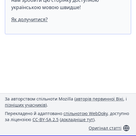
нам зробити цю сторінку доступною
українською мовою швидше!
Як долучитися?
За авторством спільноти Mozilla (
авторів первинної Вікі
, і
пізніших учасників
).
Перекладено й адаптовано
спільнотою WebDoky
, доступно
за ліцензією
CC-BY-SA 2.5
(
докладніше тут
).
Оригінал статті