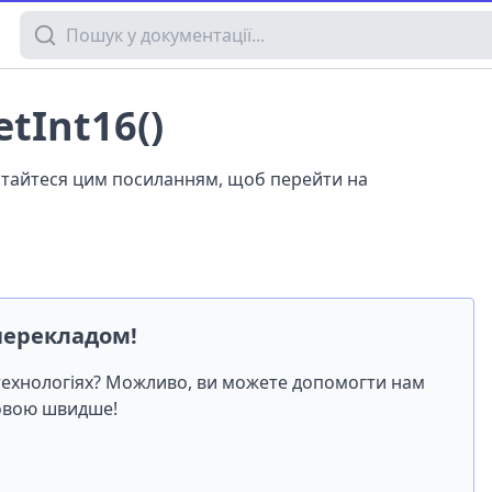
Пошук у документації
tInt16()
истайтеся цим посиланням, щоб перейти на
перекладом!
-технологіях? Можливо, ви можете допомогти нам
мовою швидше!