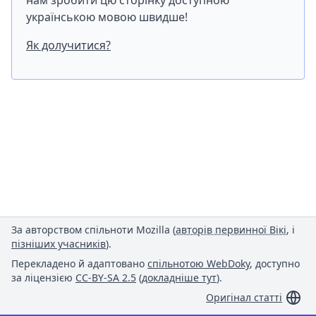
нам зробити цю сторінку доступною
українською мовою швидше!
Як долучитися?
За авторством спільноти Mozilla (
авторів первинної Вікі
, і
пізніших учасників
).
Перекладено й адаптовано
спільнотою WebDoky
, доступно
за ліцензією
CC-BY-SA 2.5
(
докладніше тут
).
Оригінал статті