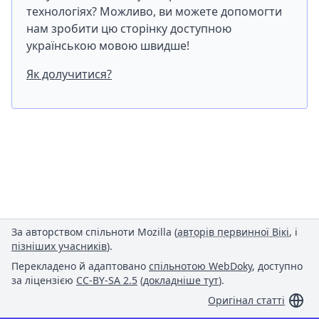
технологіях? Можливо, ви можете допомогти
нам зробити цю сторінку доступною
українською мовою швидше!
Як долучитися?
За авторством спільноти Mozilla (
авторів первинної Вікі
, і
пізніших учасників
).
Перекладено й адаптовано
спільнотою WebDoky
, доступно
за ліцензією
CC-BY-SA 2.5
(
докладніше тут
).
Оригінал статті