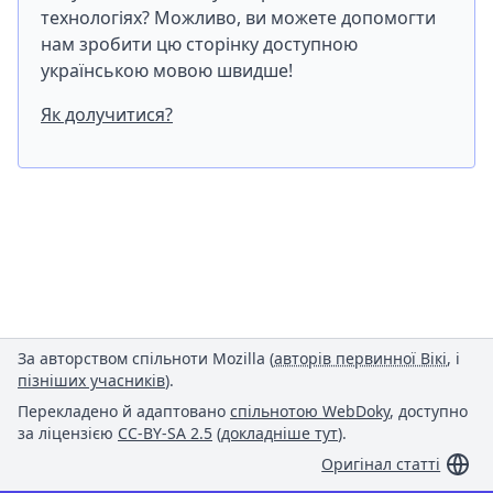
технологіях? Можливо, ви можете допомогти
нам зробити цю сторінку доступною
українською мовою швидше!
Як долучитися?
За авторством спільноти Mozilla (
авторів первинної Вікі
, і
пізніших учасників
).
Перекладено й адаптовано
спільнотою WebDoky
, доступно
за ліцензією
CC-BY-SA 2.5
(
докладніше тут
).
Оригінал статті