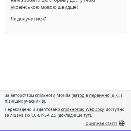
нам зробити цю сторінку доступною
українською мовою швидше!
Як долучитися?
За авторством спільноти Mozilla (
авторів первинної Вікі
, і
пізніших учасників
).
Перекладено й адаптовано
спільнотою WebDoky
, доступно
за ліцензією
CC-BY-SA 2.5
(
докладніше тут
).
Оригінал статті