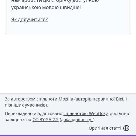
нам зробити цю сторінку доступною
українською мовою швидше!
Як долучитися?
За авторством спільноти Mozilla (
авторів первинної Вікі
, і
пізніших учасників
).
Перекладено й адаптовано
спільнотою WebDoky
, доступно
за ліцензією
CC-BY-SA 2.5
(
докладніше тут
).
Оригінал статті