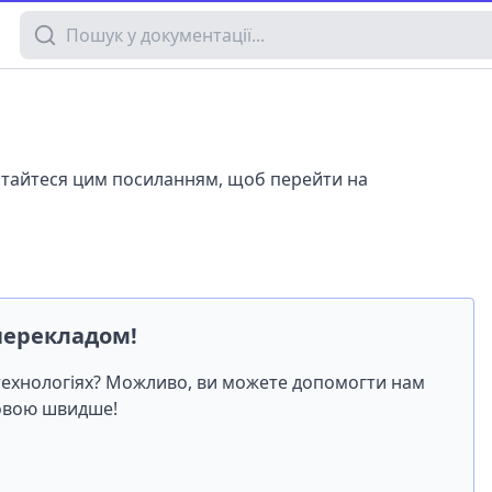
Пошук у документації
истайтеся цим посиланням, щоб перейти на
перекладом!
-технологіях? Можливо, ви можете допомогти нам
мовою швидше!