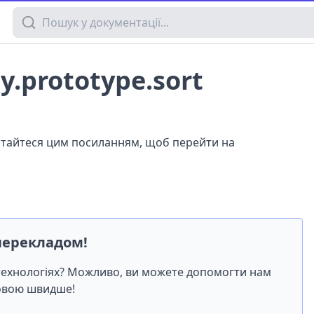
Пошук у документації
ay.prototype.sort
истайтеся цим посиланням, щоб перейти на
перекладом!
-технологіях? Можливо, ви можете допомогти нам
мовою швидше!