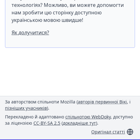
технологіях? Можливо, ви можете допомогти
нам зробити цю сторінку доступною
українською мовою швидше!
Як долучитися?
За авторством спільноти Mozilla (
авторів первинної Вікі
, і
пізніших учасників
).
Перекладено й адаптовано
спільнотою WebDoky
, доступно
за ліцензією
CC-BY-SA 2.5
(
докладніше тут
).
Оригінал статті