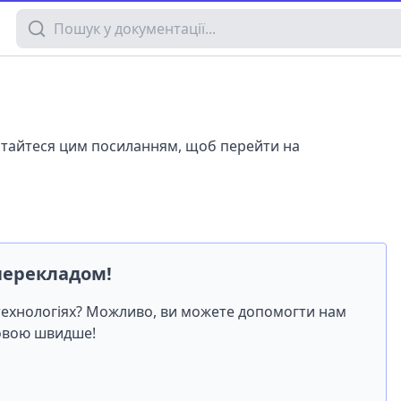
Пошук у документації
истайтеся цим посиланням, щоб перейти на
перекладом!
-технологіях? Можливо, ви можете допомогти нам
мовою швидше!