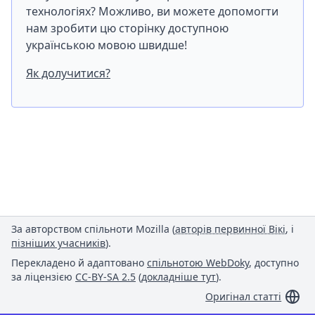
технологіях? Можливо, ви можете допомогти
нам зробити цю сторінку доступною
українською мовою швидше!
Як долучитися?
За авторством спільноти Mozilla (
авторів первинної Вікі
, і
пізніших учасників
).
Перекладено й адаптовано
спільнотою WebDoky
, доступно
за ліцензією
CC-BY-SA 2.5
(
докладніше тут
).
Оригінал статті