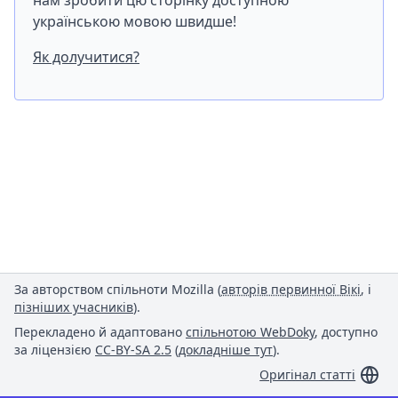
нам зробити цю сторінку доступною
українською мовою швидше!
Як долучитися?
За авторством спільноти Mozilla (
авторів первинної Вікі
, і
пізніших учасників
).
Перекладено й адаптовано
спільнотою WebDoky
, доступно
за ліцензією
CC-BY-SA 2.5
(
докладніше тут
).
Оригінал статті